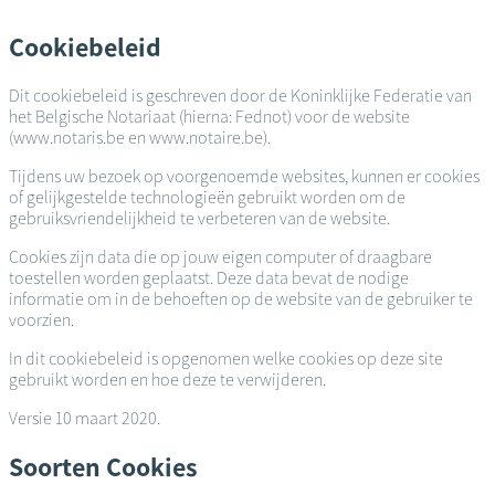
Overslaan
en
Cookiebeleid
naar
de
Dit cookiebeleid is geschreven door de Koninklijke Federatie van
inhoud
het Belgische Notariaat (hierna: Fednot) voor de website
gaan
(www.notaris.be en www.notaire.be).
Tijdens uw bezoek op voorgenoemde websites, kunnen er cookies
of gelijkgestelde technologieën gebruikt worden om de
gebruiksvriendelijkheid te verbeteren van de website.
Cookies zijn data die op jouw eigen computer of draagbare
toestellen worden geplaatst. Deze data bevat de nodige
informatie om in de behoeften op de website van de gebruiker te
voorzien.
In dit cookiebeleid is opgenomen welke cookies op deze site
gebruikt worden en hoe deze te verwijderen.
Versie 10 maart 2020.
Soorten Cookies